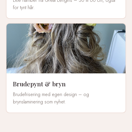
Ekte hårfiber fra Great Lengths – 30 til 60 cm, også
for tynt hår.
Brudepynt & bryn
Brudefrisering med egen design – og
brynslaminering som nyhet.