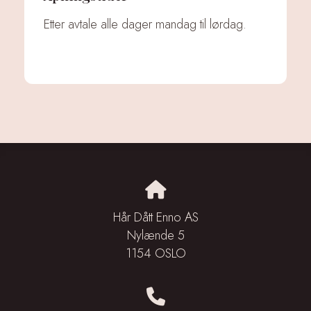
Etter avtale alle dager mandag til lørdag.
Hår Dått Enno AS
Nylænde 5
1154 OSLO