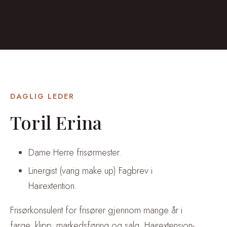
DAGLIG LEDER
Toril Erina
Dame Herre frisørmester.
Linergist (varig make up) Fagbrev i
Hairextention.
Frisørkonsulent for frisører gjennom mange år i
farge, klipp, markedsføring og salg. Hairextension-